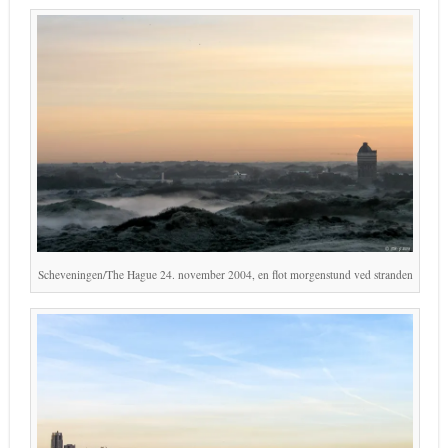
Scheveningen/The Hague 24. november 2004, en flot morgenstund ved stranden