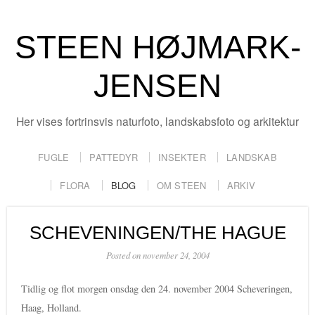
STEEN HØJMARK-
JENSEN
Her vises fortrinsvis naturfoto, landskabsfoto og arkitektur
FUGLE
PATTEDYR
INSEKTER
LANDSKAB
FLORA
BLOG
OM STEEN
ARKIV
SCHEVENINGEN/THE HAGUE
Posted on november 24, 2004
Tidlig og flot morgen onsdag den 24. november 2004 Scheveringen,
Haag, Holland.