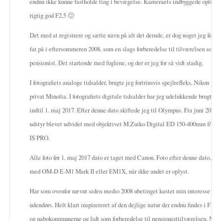
endnu ikke kunne fastholde ting i bevægelse. Kameraets indbyggede optik v
rigtig god F2.5 🙂
Det med at registrere og sætte navn på alt det derude, er dog noget jeg først r
fat på i eftersommeren 2008, som en slags forberedelse til tilværelsen som
pensionist. Det startende med fuglene, og der er jeg for så vidt stadig.
I fotografiets analoge tidsalder, brugte jeg fortrinsvis spejlrefleks, Nikon på 
privat Minolta. I fotografiets digitale tidsalder har jeg udelukkende brugt C
indtil 1. maj 2017. Efter denne dato skiftede jeg til Olympus. Fra juni 2021 
udstyr blevet udvidet med objektivet M.Zuiko Digital ED 150-400mm f/4,5
IS PR​O.
Alle foto før 1. maj 2017 dato er taget med Canon. Foto efter denne dato, er 
med OM-D E-M1 Mark II eller EM1X, når ikke andet er oplyst.
Har som ovenfor nævnt siden medio 2008 ubetinget kastet min interesse på a
udendørs. Helt klart inspirereret af den dejlige natur der endnu findes i Fred
og nabokommunerne og lidt som forberedelse til pensionisttilværelsen. Min