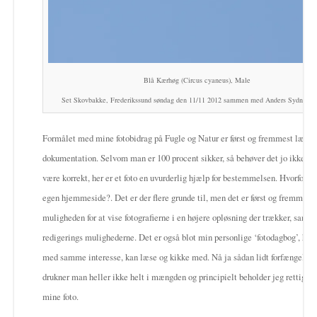
Blå Kærhøg (Circus cyaneus), Male
Set Skovbakke, Frederikssund søndag den 11/11 2012 sammen med Anders Sydney J
Formålet med mine fotobidrag på Fugle og Natur er først og fremmest lærin
dokumentation. Selvom man er 100 procent sikker, så behøver det jo ikke alt
være korrekt, her er et foto en uvurderlig hjælp for bestemmelsen. Hvorfor så
egen hjemmeside?. Det er der flere grunde til, men det er først og fremmest
muligheden for at vise fotografierne i en højere opløsning der trækker, samt
redigerings mulighederne. Det er også blot min personlige ‘fotodagbog’, hvor
med samme interesse, kan læse og kikke med. Nå ja sådan lidt forfængeligt,
drukner man heller ikke helt i mængden og principielt beholder jeg rettighed
mine foto.