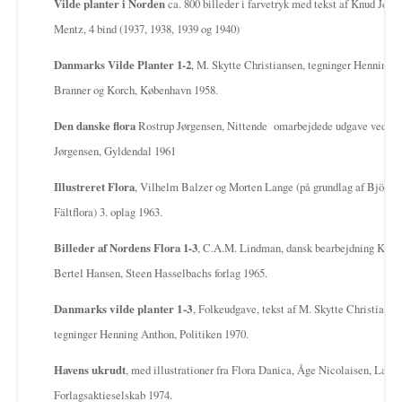
Vilde planter i Norden
ca. 800 billeder i farvetryk med tekst af Knud Jess
Mentz, 4 bind (1937, 1938, 1939 og 1940)
Danmarks Vilde Planter 1-2
, M. Skytte Christiansen, tegninger Henning 
Branner og Korch, København 1958.
Den danske flora
Rostrup Jørgensen, Nittende omarbejdede udgave ved C.
Jørgensen, Gyldendal 1961
Illustreret Flora
, Vilhelm Balzer og Morten Lange (på grundlag af Björn 
Fältflora) 3. oplag 1963.
Billeder af Nordens Flora 1-3
, C.A.M. Lindman, dansk bearbejdning Kai 
Bertel Hansen, Steen Hasselbachs forlag 1965.
Danmarks vilde planter 1-3
, Folkeudgave, tekst af M. Skytte Christianse
tegninger Henning Anthon, Politiken 1970.
Havens ukrudt
, med illustrationer fra Flora Danica, Åge Nicolaisen, Lad
Forlagsaktieselskab 1974.