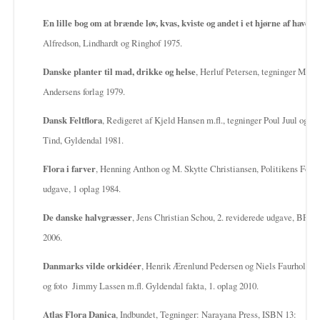
En lille bog
om at brænde løv, kvas, kviste og andet i et hjørne af haven
,
Alfredson, Lindhardt og Ringhof 1975.
Danske planter til mad, drikke og helse
, Herluf Petersen, tegninger Mie L
Andersens forlag 1979.
Dansk Feltflora
, Redigeret af Kjeld Hansen m.fl., tegninger Poul Juul og Ki
Tind, Gyldendal 1981.
Flora i farver
, Henning Anthon og M. Skytte Christiansen, Politikens Forla
udgave, 1 oplag 1984.
De danske halvgræsser
, Jens Christian Schou, 2. reviderede udgave, BFN’s
2006.
Danmarks vilde orkidéer
, Henrik Ærenlund Pedersen og Niels Faurholdt, 
og foto Jimmy Lassen m.fl. Gyldendal fakta, 1. oplag 2010.
Atlas Flora Danica
, Indbundet, Tegninger: Narayana Press, ISBN 13: