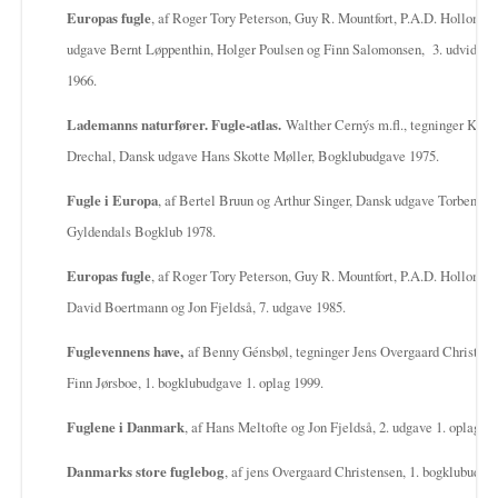
Europas fugle
, af Roger Tory Peterson, Guy R. Mountfort, P.A.D. Hollom, 
udgave Bernt Løppenthin, Holger Poulsen og Finn Salomonsen, 3. udvidede
1966.
Lademanns naturfører. Fugle-atlas.
Walther Cernýs m.fl., tegninger Kare
Drechal, Dansk udgave Hans Skotte Møller, Bogklubudgave 1975.
Fugle i Europa
, af Bertel Bruun og Arthur Singer, Dansk udgave Torben An
Gyldendals Bogklub 1978.
Europas fugle
, af Roger Tory Peterson, Guy R. Mountfort, P.A.D. Hollom, 
David Boertmann og Jon Fjeldså, 7. udgave 1985.
Fuglevennens have,
af Benny Génsbøl, tegninger Jens Overgaard Christens
Finn Jørsboe, 1. bogklubudgave 1. oplag 1999.
Fuglene i Danmark
, af Hans Meltofte og Jon Fjeldså, 2. udgave 1. oplag 20
Danmarks store fuglebog
, af jens Overgaard Christensen, 1. bogklubudgav