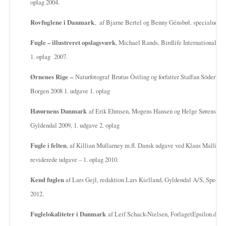
oplag 2004.
Rovfuglene i Danmark
, af Bjarne Bertel og Benny Génsbøl. specialudga
Fugle – illustreret opslagsværk
, Michael Rands, Birdlife International, 1.
1. oplag 2007.
Ørnenes Rige
–
Naturfotograf
Brutus Östling og forfatter Staffan Söderblo
Borgen 2008 1. udgave 1. oplag
Havørnens Danmark
af Erik Ehmsen, Mogens Hansen og Helge Sørensen,
Gyldendal 2009, 1. udgave 2. oplag
Fugle i felten
, af Killian Mullarney m.fl. Dansk udgave ved Klaus Malling 
reviderede udgave – 1. oplag 2010.
Kend fuglen
af Lars Gejl, redaktion Lars Kielland, Gyldendal A/S, Specia
2012.
Fuglelokaliteter i Danmark
af Leif Schack-Nielsen, ForlagetEpsilon.dk o