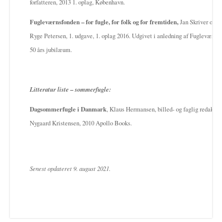
forfatteren, 2013 1. oplag, København.
Fugleværnsfonden – for fugle, for folk og for fremtiden,
Jan Skriver og S
Ryge Petersen, 1. udgave, 1. oplag 2016. Udgivet i anledning af Fugleværns
50 års jubilæum.
Litteratur liste – sommerfugle:
Dagsommerfugle i Danmark
, Klaus Hermansen, billed- og faglig redakti
Nygaard Kristensen, 2010 Apollo Books.
Senest opdateret 9. august 2021.