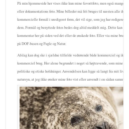
På min hjemmeside her vises ikke kun mine favoritfoto, men også mange re
eller dokumentations foto. Mine billeder må frit bruges til næsten alle ikke
kommercielle formål i uredigeret form, det vil sige, som jeg har redigeret o
dem. Formål og benyttede fotos bedes dog altid meddelt mig. Dette kan ske
kommentar her på siden ved det eller de ønskede foto. Eller via mine brugerp
på DOF-basen og Fugle og Natur.
Afslag kan dog ske i sjældne tilfælde vedrørende både kommerciel og ikke
kommerciel brug. Her alene begrundet i noget så højtravende, som mine per
politiske og etiske holdninger. Anvendelsen kan ligge så langt fra mit livs-o
natursyn, at jeg ikke ønsker mine foto vist eller anvendt i en sådan sammen