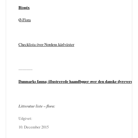
Biopix
Ø-Flora
Checklista över Nordens kärlväxter
———–
Danmarks fauna; illustrerede haandbøger over den danske dyreverde
Litteratur liste – flora:
Udgivet:
10. December 2015