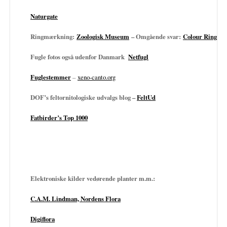
Naturgate
Ringmærkning:
Zoologisk Museum
– Omgående svar:
Colour Ringing
Fugle fotos også udenfor Danmark
Netfugl
Fuglestemmer
–
xeno-canto.org
DOF’s feltornitologiske udvalgs blog –
FeltUd
Fatbirder’s Top 1000
Elektroniske kilder vedørende planter m.m.:
C.A.M. Lindman, Nordens Flora
Digiflora