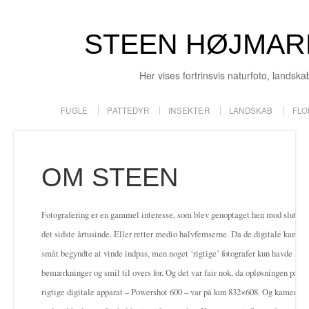
STEEN HØJMAR
Her vises fortrinsvis naturfoto, landska
FUGLE
PATTEDYR
INSEKTER
LANDSKAB
FLO
OM STEEN
Fotografering er en gammel interesse, som blev genoptaget hen mod slutnin
det sidste årtusinde. Eller retter medio halvfemserne. Da de digitale kamera
småt begyndte at vinde indpas, men noget ‘rigtige’ fotografer kun havde hån
bemærkninger og smil til overs for. Og det var fair nok, da opløsningen på mi
rigtige digitale apparat – Powershot 600 – var på kun 832×608. Og kameraet