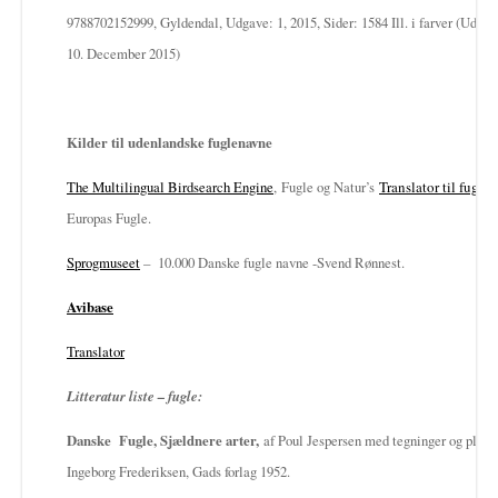
9788702152999, Gyldendal, Udgave: 1, 2015, Sider: 1584 Ill. i farver (Udgiv
10. December 2015)
Kilder til udenlandske fuglenavne
The Multilingual Birdsearch Engine
, Fugle og Natur’s
Translator til fugle
Europas Fugle.
Sprogmuseet
– 10.000 Danske fugle navne -Svend Rønnest.
Avibase
Translator
Litteratur liste – fugle:
Danske Fugle, Sjældnere arter,
af Poul Jespersen med tegninger og planc
Ingeborg Frederiksen, Gads forlag 1952.