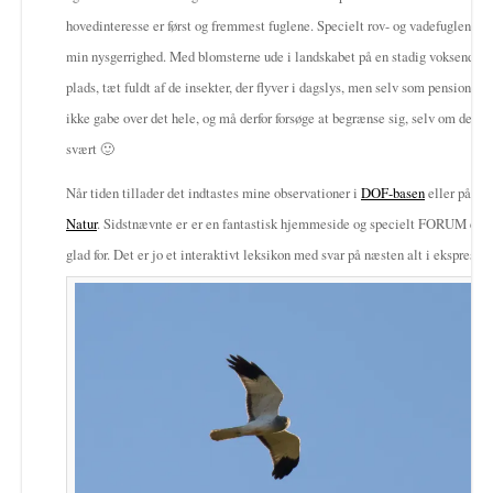
hovedinteresse er først og fremmest fuglene. Specielt rov- og vadefuglene ha
min nysgerrighed. Med blomsterne ude i landskabet på en stadig voksende 
plads, tæt fuldt af de insekter, der flyver i dagslys, men selv som pensionist
ikke gabe over det hele, og må derfor forsøge at begrænse sig, selv om det k
svært 🙂
Når tiden tillader det indtastes mine observationer i
DOF-basen
eller på
Fug
Natur
. Sidstnævnte er er en fantastisk hjemmeside og specielt FORUM er je
glad for. Det er jo et interaktivt leksikon med svar på næsten alt i ekspres