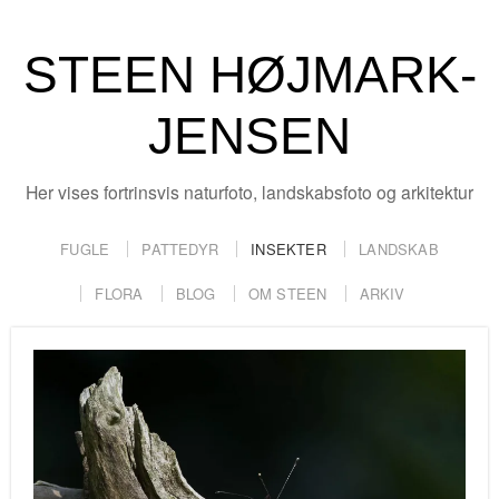
STEEN HØJMARK-
JENSEN
Her vises fortrinsvis naturfoto, landskabsfoto og arkitektur
FUGLE
PATTEDYR
INSEKTER
LANDSKAB
FLORA
BLOG
OM STEEN
ARKIV