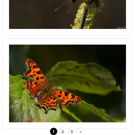
1
2
3
»