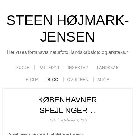
STEEN HØJMARK-
JENSEN
Her vises fortrinsvis naturfoto, landskabsfoto og arkitektur
FUGLE
PATTEDYR
INSEKTER
LANDSKAB
FLORA
BLOG
OM STEEN
ARKIV
KØBENHAVNER
SPEJLINGER…
Posted on februar 5, 2005
Spejlinger i første årti af dette årtusinde…