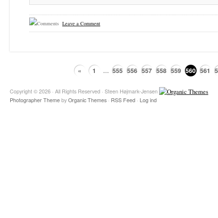
Leave a Comment
«
1
...
555
556
557
558
559
560
561
5
Copyright © 2026 · All Rights Reserved · Steen Højmark-Jensen
Photographer Theme
by
Organic Themes
·
RSS Feed
·
Log ind