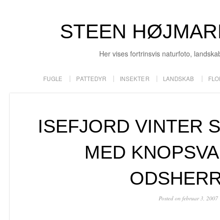
STEEN HØJMAR
Her vises fortrinsvis naturfoto, landska
FUGLE
PATTEDYR
INSEKTER
LANDSKAB
FLO
ISEFJORD VINTER
MED KNOPSVA
ODSHER
Posted on februar 3, 2007