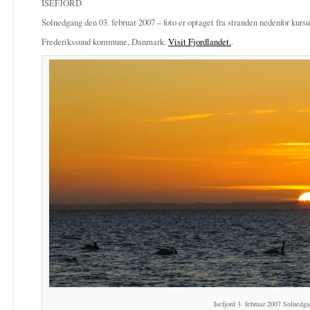
ISEFJORD
Solnedgang den 03. februar 2007 – foto er optaget fra stranden nedenfor kurs
Frederikssund kommune, Danmark.
Visit Fjordlandet.
.
Isefjord 3. februar 2007 Solnedga