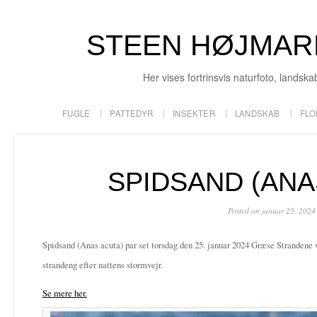
STEEN HØJMAR
Her vises fortrinsvis naturfoto, landska
FUGLE
PATTEDYR
INSEKTER
LANDSKAB
FLO
SPIDSAND (ANA
Posted on januar 25, 2024
Spidsand (Anas acuta) par set torsdag den 25. januar 2024 Græse Strandene
strandeng efter nattens stormvejr.
Se mere her.