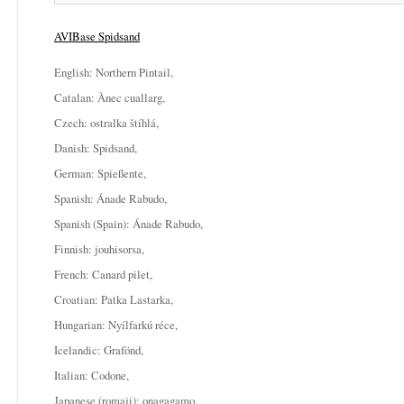
AVIBase Spidsand
English: Northern Pintail,
Catalan: Ànec cuallarg,
Czech: ostralka štíhlá,
Danish: Spidsand,
German: Spießente,
Spanish: Ánade Rabudo,
Spanish (Spain): Ánade Rabudo,
Finnish: jouhisorsa,
French: Canard pilet,
Croatian: Patka Lastarka,
Hungarian: Nyílfarkú réce,
Icelandic: Grafönd,
Italian: Codone,
Japanese (romaji): onagagamo,