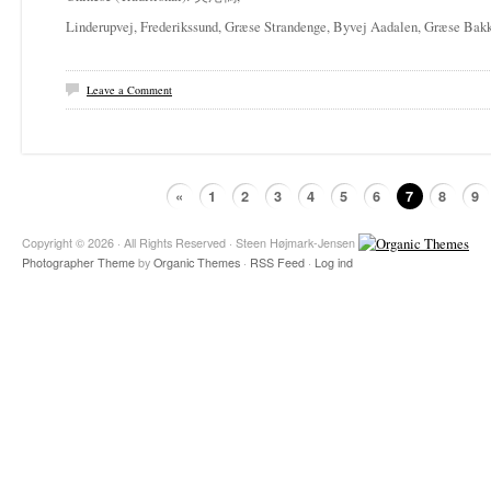
Linderupvej, Frederikssund, Græse Strandenge, Byvej Aadalen, Græse Bak
Leave a Comment
«
1
2
3
4
5
6
7
8
9
Copyright © 2026 · All Rights Reserved · Steen Højmark-Jensen
Photographer Theme
by
Organic Themes
·
RSS Feed
·
Log ind