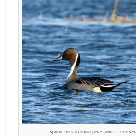
Spidsand (Anas acuta) set torsdag den 25. januar 2024 Græse Stran