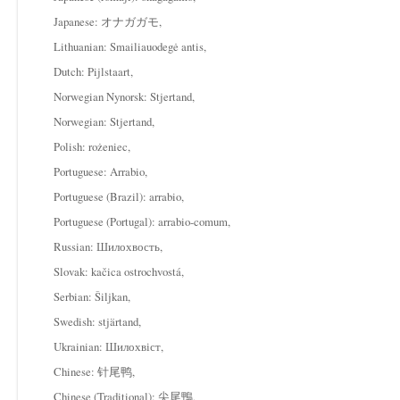
Japanese: オナガガモ,
Lithuanian: Smailiauodegė antis,
Dutch: Pijlstaart,
Norwegian Nynorsk: Stjertand,
Norwegian: Stjertand,
Polish: rożeniec,
Portuguese: Arrabio,
Portuguese (Brazil): arrabio,
Portuguese (Portugal): arrabio-comum,
Russian: Шилохвость,
Slovak: kačica ostrochvostá,
Serbian: Šiljkan,
Swedish: stjärtand,
Ukrainian: Шилохвіст,
Chinese: 针尾鸭,
Chinese (Traditional): 尖尾鴨,