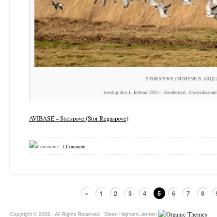
STORSPOVE (NUMENIUS ARQU
torsdag den 1. februar 2024 i Hornherred, Frederikssu
AVIBASE – Storspove (Stor Regnspove)
1 Comment
«
1
2
3
4
5
6
7
8
Copyright © 2026 · All Rights Reserved · Steen Højmark-Jensen