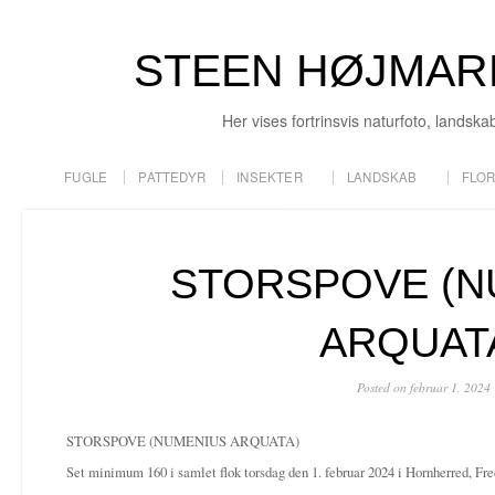
STEEN HØJMAR
Her vises fortrinsvis naturfoto, landska
FUGLE
PATTEDYR
INSEKTER
LANDSKAB
FLO
STORSPOVE (N
ARQUAT
Posted on februar 1, 2024
STORSPOVE (NUMENIUS ARQUATA)
Set minimum 160 i samlet flok torsdag den 1. februar 2024 i Hornherred, F