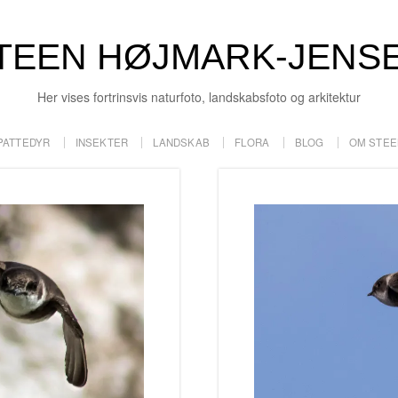
TEEN HØJMARK-JENS
Her vises fortrinsvis naturfoto, landskabsfoto og arkitektur
PATTEDYR
INSEKTER
LANDSKAB
FLORA
BLOG
OM STEE