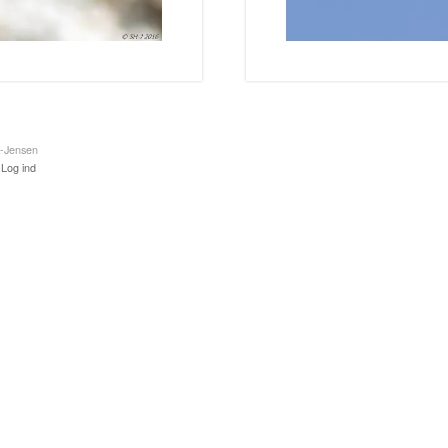
k-Jensen
·
Log ind