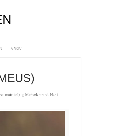
EN
N
ARKIV
MEUS)
res matrikel) og Marbæk strand. Her i