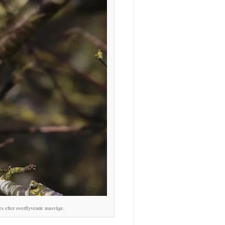
 efter overflyvende musvåge.