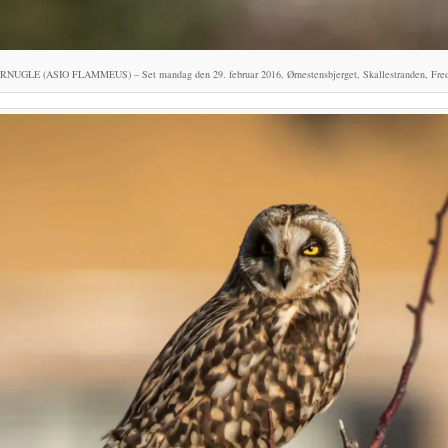
UGLE (ASIO FLAMMEUS) – Set mandag den 29. februar 2016, Ørnestensbjerget, Skallestranden, Fred