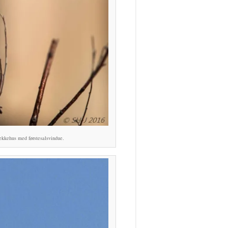
kkehus med førstesalsvindue.