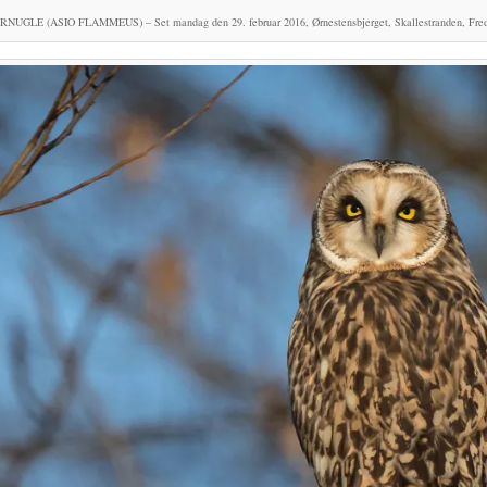
UGLE (ASIO FLAMMEUS) – Set mandag den 29. februar 2016, Ørnestensbjerget, Skallestranden, Fred