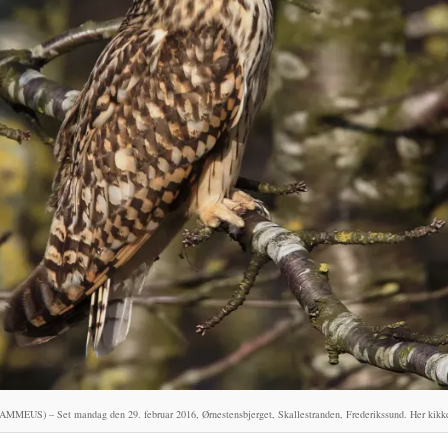
) – Set mandag den 29. februar 2016, Ørnestensbjerget, Skallestranden, Frederikssund. Her kikkes