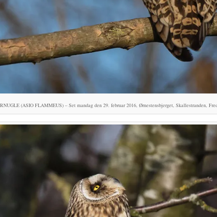
UGLE (ASIO FLAMMEUS) – Set mandag den 29. februar 2016, Ørnestensbjerget, Skallestranden, Fred