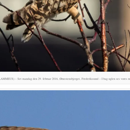
S) – Set mandag den 29. februar 2016, Ørnestensbjerget, Frederikssund – I bag uglen ses vores ræ